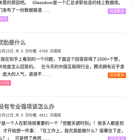
策的原因吧。 Glassdoor是一个汇总求职信息的线上数据库。
们发布了一份数据报道……
阅读更多
职场
软肋是什么
5月23日, 共
0
次吐槽, 4768 次围观
我在知乎上看到的一个问题，下面这个回答获得了1500+个赞，
听他是怎么回答的。 在今天的中国互联网行业，腾讯拥有近乎垄
，庞大的人气，源源不……
阅读更多
IT公司
还没有专业强项该怎么办
5月22日, 共
0
次吐槽, 4811 次围观
岁是一个人在职场很重要的一个「觉醒关键时刻」！很多人都是到
右，才开始想一件事：「在工作上，我究竟能做什么？接著往下走，
么？」 可是想了再想……
阅读更多