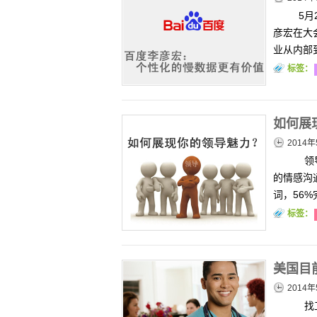
5月
彦宏在大
业从内部
标签：
如何展
2014年
领导
的情感沟
词，56
标签：
美国目
2014年
找工