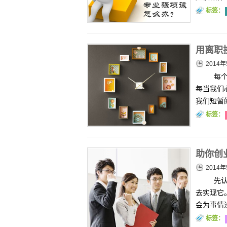
标签：
用离职
2014年
每个
每当我们
我们短暂
标签：
助你创
2014年
先认
去实现它
会为事情
标签：