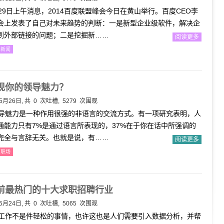
29日上午消息，2014百度联盟峰会今日在黄山举行。百度CEO李
会上发表了自己对未来趋势的判断：一是新型企业级软件，解决企
到外部链接的问题；二是挖掘新……
阅读更多
新闻
现你的领导魅力？
5月26日, 共
0
次吐槽, 5279 次围观
魅力是一种作用很强的非语言的交流方式。有一项研究表明，人
通能力只有7%是通过语言所表现的，37%在于你在话中所强调的
%完全与言辞无关。也就是说，有……
阅读更多
职场
前最热门的十大求职招聘行业
5月24日, 共
0
次吐槽, 5065 次围观
作不是件轻松的事情，也许这也是人们需要引入数据分析，并帮