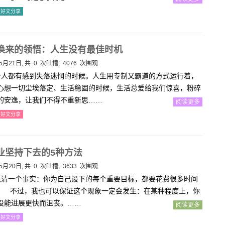
好文分享
换来的领悟：人生没有最佳时机
5月21日, 共
0
次吐槽, 4076 次围观
人都有感到失落迷惘的时候。人生用专制又霸道的方式运行着，
心想一切尘埃落定、生活稳固的时候，生活总爱给我们惊喜，粉碎
的安逸，让我们不得不重新思……
阅读更多
好文分享
业坚持下去的5种方法
5月20日, 共
0
次吐槽, 3633 次围观
清一个事实：你为自己设下的每个重要目标，都要花费很多时间
。 不过，我也可以保证这个现象一定会发生：在某种程度上，你
没能进展更快而沮丧。……
阅读更多
好文分享