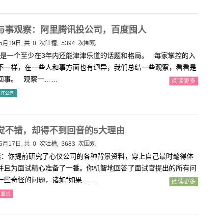
人与事观察：阿里腾讯投公司，百度囤人
5月19日, 共
0
次吐槽, 5394 次围观
T是一个至少在3年内还能津津乐道的话题和格局。 每家掌控的入
不一样，在一些人和事方面也有迥异，我们总结一些观察，看看是
回事。 观察一……
阅读更多
IT公司
觉不错，却得不到回音的5大理由
5月17日, 共
0
次吐槽, 3683 次围观
：你提前研究了心仪公司的各种背景资料，穿上自己最时髦得体
并且为面试精心准备了一番。你机智地回答了面试官提出的所有问
一些奇怪的问题，诸如“如果……
阅读更多
面试