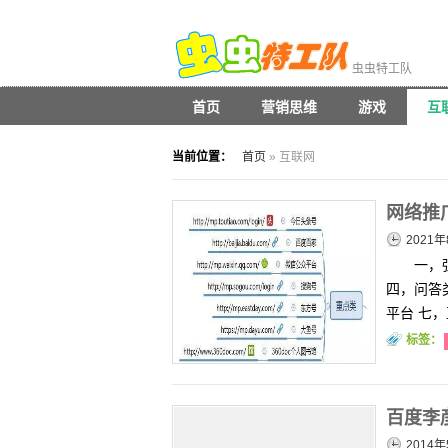
虫虫特工队
首页
营销思维
游戏
互
当前位置：
首页
» 互联网
网络推
2021年
一，
四，问答
平台 七
标签：
百度李
2014年