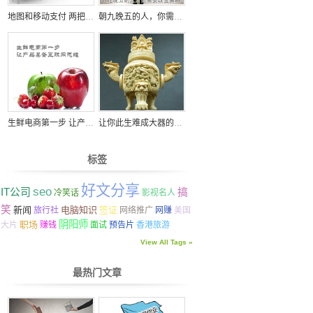
地图和移动支付 两把打开 O2O 的金钥匙
朝九晚五的人，你需要改变策略！
生鲜电商第一步 让产品具备互联网思维
让你此生难成大器的七宗罪
标签
好文分享
seo
IT公司
搞
冷笑话
影视名人
笑
新闻
电脑知识
签证
旅行社
网络推广
网赚
美国
阴阳师
职场
大片
赚钱
面试
预告片
香港旅游
View All Tags »
最热门文章