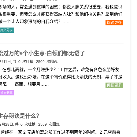
职场的人，常会遇到这样的困惑：都说人脉关系很重要，我也意识
系很重要，但我怎么才能获得高端人脉？和他们拉关系？拿到他们
做一个让人印象深刻的自我介绍？……
阅读更多
好文分享
松过万的9个小生意-白领们都无语了
年3月1日, 共
0
次吐槽, 2509 次围观
，在哪儿高就，一个月赚多少？”工作之后，难免有各色亲朋好友
月收入。这也没办法，在这个物价跑得比火箭快的天朝，票子才是
保障。 然而，想要月……
阅读更多
好文分享
生存秘诀是什么？
2月28日, 共
0
次吐槽, 2569 次围观
曾经在一家 2 元店加盟总部工作过不到两年的时间。2 元店前身