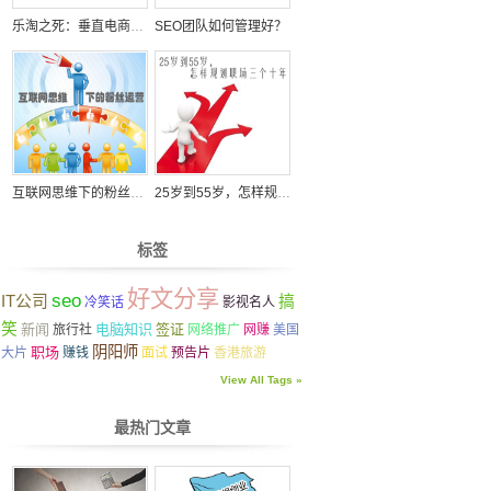
乐淘之死：垂直电商究竟是不是一个”骗局”
SEO团队如何管理好？
互联网思维下的粉丝运营
25岁到55岁，怎样规划职场三个十年
标签
好文分享
seo
IT公司
搞
冷笑话
影视名人
笑
新闻
电脑知识
签证
旅行社
网络推广
网赚
美国
阴阳师
职场
大片
赚钱
面试
预告片
香港旅游
View All Tags »
最热门文章