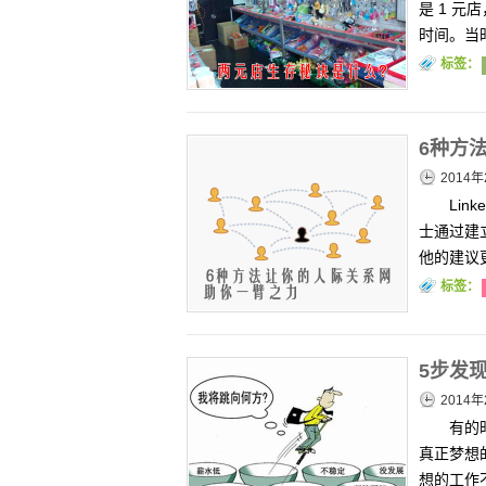
是 1 元
时间。当
标签：
6种方
2014年
Lin
士通过建
他的建议
标签：
5步发
2014年
有的
真正梦想
想的工作