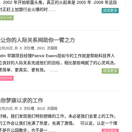
店，2002 年开始崭露头角，真正的火起来是 2005 年 -2008 年这段
时正赶上加盟行业火爆的时……
阅读更多
好文分享
法让你的人际关系网助你一臂之力
2月26日, 共
0
次吐槽, 2931 次围观
kedIn 早期项目经理Patrick Ewers现如今的工作就是帮助科技界人
立良好的人际关系完成他们的目标，相比那些喝腻了的心灵鸡汤，
更简单、更真实、更有效。 ……
阅读更多
好文分享
现你梦寐以求的工作
2月25日, 共
0
次吐槽, 3010 次围观
时候，我们发现我们特别想做的工作，未必是我们会爱上的工作。
的工作会让我们充满了热爱，充满了激情。 可以说，认定一个理
不是在公园散步，也不是一……
阅读更多