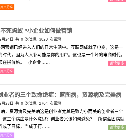
好文分享
踩不死蚂蚁 ”小企业如何做营销
2月24日, 共
0
次吐槽, 3020 次围观
网营销已经进入人们的日常生活中。互联网成就了电商，这是一
商时代，因为人人都可能是你的用户。这也是一个坏的电商时代，
都在拼价格。 小企业……
阅读更多
好文分享
创业者的三个致命绝症：蓝图病，资源病及完美病
2月23日, 共
0
次吐槽, 2704 次围观
病，资源病及完美病这是创业者尤其是致力小而美的创业者三个
。这三个病症是什么意思？创业者又该如何避免？ 所谓蓝图病就
当成了目标，当成了行……
阅读更多
好文分享