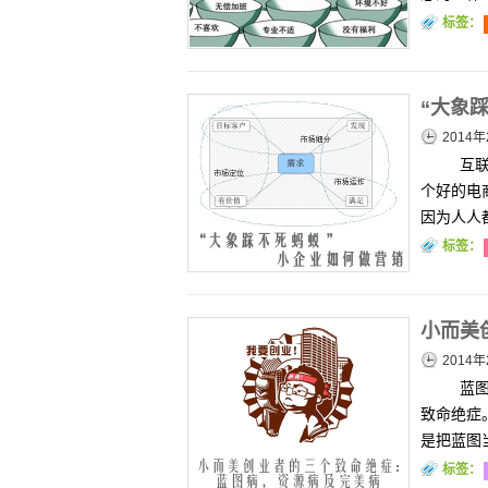
标签：
“大象
2014年
互联
个好的电
因为人人
标签：
小而美
2014年
蓝图
致命绝症
是把蓝图
标签：