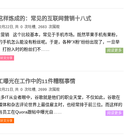
这样炼成的：常见的互联网营销十八式
2月22日, 共
0
次吐槽, 2683 次围观
营销 这个比较基本，常见于手机市场。既然苹果手机有果粉，
的手机怎么能没有粉丝呢。于是，各种“X粉”纷纷出现了，一旦举
，打扮入时的粉丝们不……
阅读更多
好文分享
工曝光在工作中的11件糟糕事情
2月21日, 共
0
次吐槽, 2699 次围观
多IT从业者眼中，谷歌就是他们的职业天堂，不仅如此，谷歌在
媒体和杂志评论世界上最佳雇主时，也经常排于前三位。而这样的
有员工在Quora跟帖中曝光自……
阅读更多
好文分享