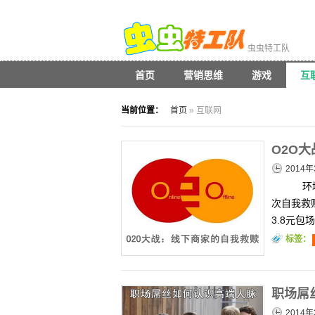
虫虫特工队
首页
营销思维
游戏
互
当前位置：
首页
» 互联网
O2O
2014
环境
次自我救
3.8元
标签：
职场屌
2014