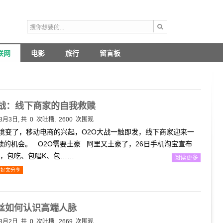
联网
电影
旅行
留言板
大战：线下商家的自我救赎
年3月3日, 共
0
次吐槽, 2600 次围观
变了，移动电商的兴起，O2O大战一触即发，线下商家迎来一
赎的机会。 O2O需要土豪 阿里又土豪了，26日手机淘宝宣布
包场，包吃、包唱K、包……
阅读更多
好文分享
丝如何认识高端人脉
年3月2日, 共
0
次吐槽, 2669 次围观