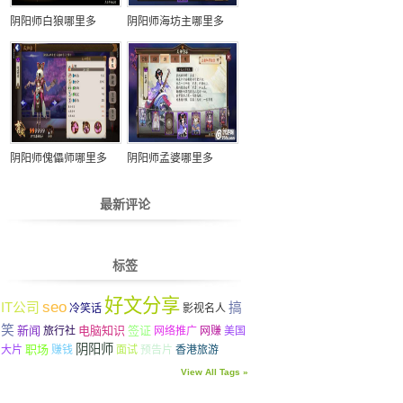
阴阳师白狼哪里多
阴阳师海坊主哪里多
阴阳师傀儡师哪里多
阴阳师孟婆哪里多
最新评论
标签
好文分享
seo
IT公司
搞
冷笑话
影视名人
笑
新闻
电脑知识
签证
旅行社
网络推广
网赚
美国
阴阳师
职场
大片
赚钱
面试
预告片
香港旅游
View All Tags »