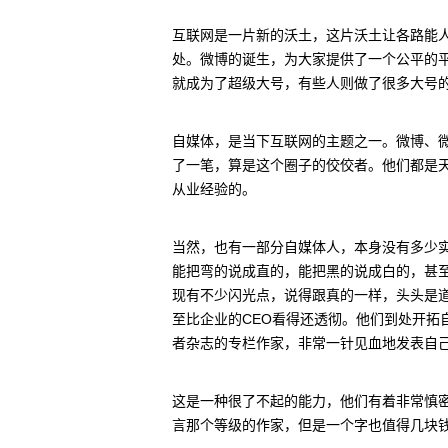
互联网是一片新的沃土，这片沃土让各路能
处。微博的诞生，为大家提供了一个公平的平
就成为了超级大号，有些人则做了很多大号的
自媒体，是当下互联网的主题之一。微博、
了一笔，算是这个圈子的佼佼者。他们都是天
从业经验的。
当然，也有一部分自媒体人，本身没有多少实
能把弯的说成直的，能把黑的说成白的，甚至
现有不少闪光点，说得跟真的一样，头头是
至比企业的CEO看得还透彻。他们到处开拓
者杂志的专栏作家，非常一针见血地发表自
这是一种很了不起的能力，他们有着非常慎密
言那个等级的作家，但是一个字也值得几块