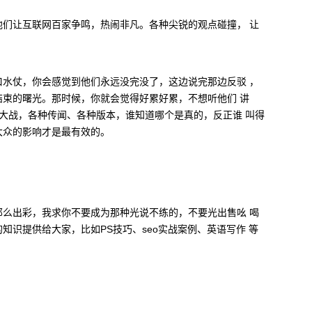
们让互联网百家争鸣，热闹非凡。各种尖锐的观点碰撞， 让
水仗，你会感觉到他们永远没完没了，这边说完那边反驳 ，
束的曙光。那时候，你就会觉得好累好累，不想听他们 讲
Q大战，各种传闻、各种版本，谁知道哪个是真的，反正谁 叫得
大众的影响才是最有效的。
么出彩，我求你不要成为那种光说不练的，不要光出售吆 喝
知识提供给大家，比如PS技巧、seo实战案例、英语写作 等