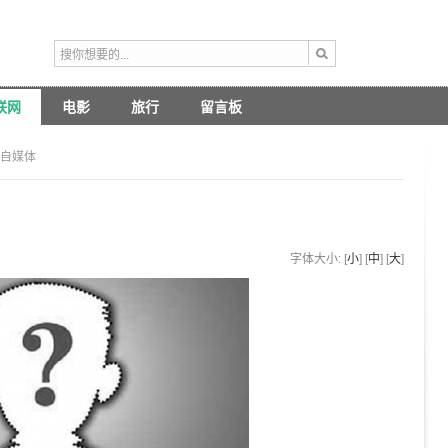
联网
电影
旅行
留言板
的自媒体
字体大小: [
小
] [
中
] [
大
]