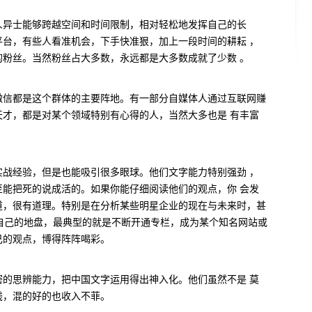
人异士能够跨越空间和时间限制，相对轻松地发挥自己的长
台，有些人看准机会，下手快准狠，加上一段时间的耕耘 ，
粉丝。当然粉丝占大多数，永远都是大多数成就了少数 。
微信都是这个群体的主要阵地。有一部分自媒体人通过互联网赚
才，都是对某个领域特别有心得的人，当然大多也是 有丰富
战经验，但是也能吸引很多眼球。他们文字能力特别强劲 ，
能把死的说成活的。如果你能仔细阅读他们的观点，你 会发
道，很有道理。特别是在分析某些明星企业的现在与未来时，甚
自己的地盘，最典型的就是不断开通专栏，成为某个知名网站或
己的观点，博得阵阵喝彩。
的思辨能力，把中国文字运用得出神入化。他们虽然不是 莫
钱，混的好的也收入不菲。