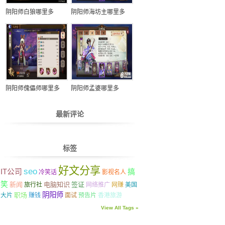
阴阳师白狼哪里多
阴阳师海坊主哪里多
阴阳师傀儡师哪里多
阴阳师孟婆哪里多
最新评论
标签
好文分享
seo
IT公司
搞
冷笑话
影视名人
笑
新闻
电脑知识
签证
旅行社
网络推广
网赚
美国
阴阳师
职场
大片
赚钱
面试
预告片
香港旅游
View All Tags »