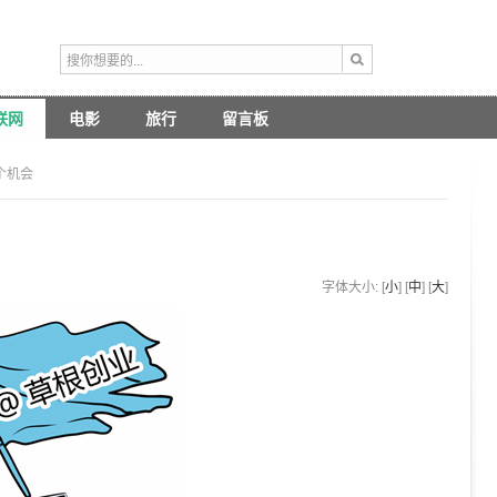
联网
电影
旅行
留言板
0个机会
字体大小: [
小
] [
中
] [
大
]