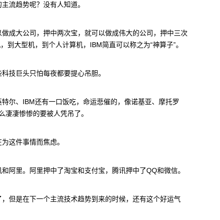
的主流趋势呢？没有人知道。
以做成大公司，押中两次宝，就可以做成伟大的公司，押中三次
，到大型机，到个人计算机，IBM简直可以称之为“神算子”。
些科技巨头只怕每夜都要提心吊胆。
特尔、IBM还有一口饭吃，命运悲催的，像诺基亚、摩托罗
这么凄凄惨惨的要被人凭吊了。
在为这件事情而焦虑。
讯和阿里。阿里押中了淘宝和支付宝，腾讯押中了QQ和微信。
了，但是在下一个主流技术趋势到来的时候，还有这个好运气