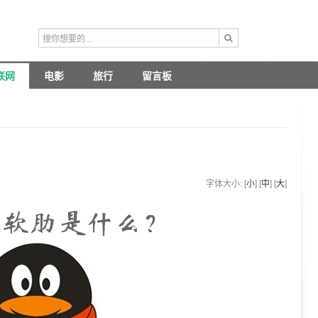
联网
电影
旅行
留言板
字体大小: [
小
] [
中
] [
大
]