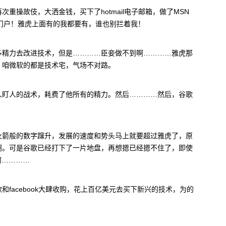
重操故伎，大洒金钱，买下了hotmail电子邮箱，做了MSN
门户！雅虎上面有的我都要有，谁也别拦着我！
多精力去改进技术，但是…………臣妾做不到啊…………雅虎那
，咱微软的都是技术宅，气场不对路。
人盯人的战术，耗费了他所有的精力。然后…………然后，谷歌
火箭般的数字蹿升，发展的速度和势头马上就要超过雅虎了，原
啊。可是谷歌已经打下了一片地盘，再想摁已经摁不住了，即使
何…………
facebook大肆收购，花上百亿美元去买下新兴的技术，为的