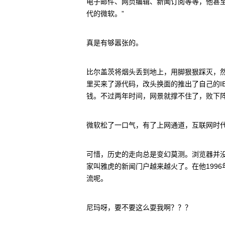
电子邮件、网页编辑、新闻订阅等等，他甚
代的微软。”
真是有够嚣张的。
比尔盖茨将烟头丢到地上，用脚狠狠踩灭，
里买来了源代码，改头换面的推出了自己的I
钱。不过两年时间，网景就撑不住了，败下
微软松了一口气，有了上网通道，互联网时
可惜，历史的走向总是变幻莫测。浏览器并
家叫雅虎的新闻门户越来越火了。在他199
流呢。
尼玛呀，要不要这么耍我啊？？？