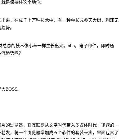
，就是保持住这个地位。
长出来，在成千上万种技术中，有一种会长成参天大树，利润无
流趋势。
林总总的技术像小草一样生长出来。bbs，电子邮件，即时通
主流趋势呢？
大BOSS。
图片的浏览器，将互联网从文字时代带入多媒体时代，迅速的一
心勃发，将一个浏览器增加成五个软件的套装来卖，里面包含了