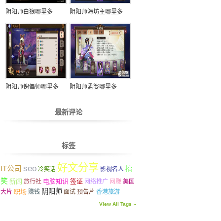
阴阳师白狼哪里多
阴阳师海坊主哪里多
阴阳师傀儡师哪里多
阴阳师孟婆哪里多
最新评论
标签
好文分享
seo
IT公司
搞
冷笑话
影视名人
笑
新闻
电脑知识
签证
旅行社
网络推广
网赚
美国
阴阳师
职场
大片
赚钱
面试
预告片
香港旅游
View All Tags »