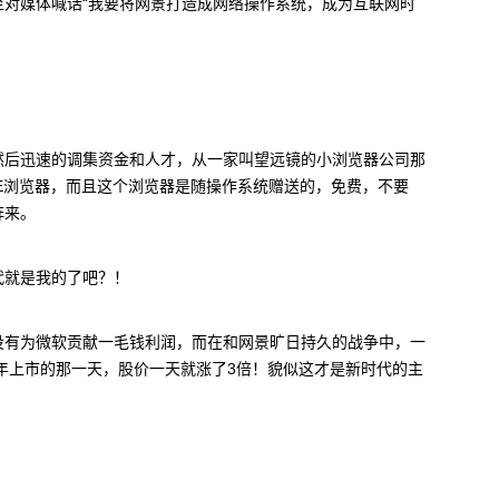
至对媒体喊话“我要将网景打造成网络操作系统，成为互联网时
然后迅速的调集资金和人才，从一家叫望远镜的小浏览器公司那
E浏览器，而且这个浏览器是随操作系统赠送的，免费，不要
阵来。
代就是我的了吧？！
没有为微软贡献一毛钱利润，而在和网景旷日持久的战争中，一
6年上市的那一天，股价一天就涨了3倍！貌似这才是新时代的主