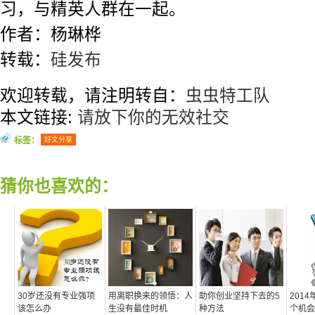
习，与精英人群在一起。
作者：杨琳桦
转载：
硅发布
欢迎转载，请注明转自：
虫虫特工队
本文链接:
请放下你的无效社交
标签：
好文分享
猜你也喜欢的：
30岁还没有专业强项
用离职换来的领悟：人
助你创业坚持下去的5
201
该怎么办
生没有最佳时机
种方法
个机会