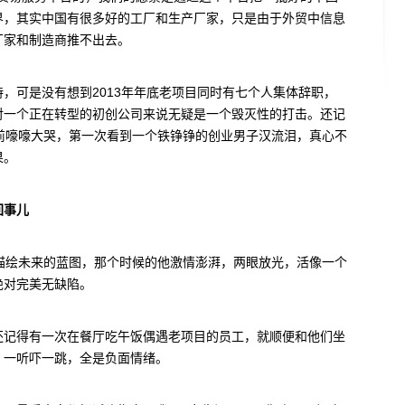
界，其实中国有很多好的工厂和生产厂家，只是由于外贸中信息
厂家和制造商推不出去。
，可是没有想到2013年年底老项目同时有七个人集体辞职，
对一个正在转型的初创公司来说无疑是一个毁灭性的打击。还记
面前嚎嚎大哭，第一次看到一个铁铮铮的创业男子汉流泪，真心不
果。
回事儿
们描绘未来的蓝图，那个时候的他激情澎湃，两眼放光，活像一个
绝对完美无缺陷。
还记得有一次在餐厅吃午饭偶遇老项目的员工，就顺便和他们坐
，一听吓一跳，全是负面情绪。