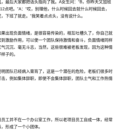
，最后大家都把话头指向了我。A女生问：“B，你昨天又加班
12点吧。”A：“哎，别理他，什么时候回去就什么时候回去，
，下班了就走。”我笑着点点头，没有说什么。
如果出现负面情绪，是很容易传染的，相互吐槽久了，你自己就
起到激励作用，可以使一个团队保持激情和奋斗，负面情绪同样
死气沉沉、毫无斗志，当然，这些很难被老板发现，因为这种情
好样子的。
说明团队已经病入膏肓了，这是一个潜在的危险，老板们很多时
打击，例如集体辞职，即使不会集体辞职，团队士气和工作热情
目员工并不在一个办公室工作，所以老项目员工自成一体，经常
派，形成了一个小团体。