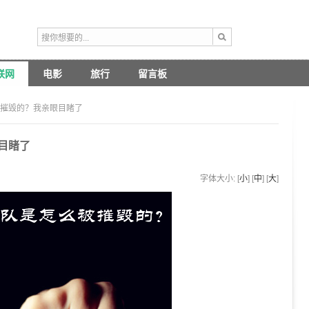
联网
电影
旅行
留言板
被摧毁的？我亲眼目睹了
目睹了
字体大小: [
小
] [
中
] [
大
]