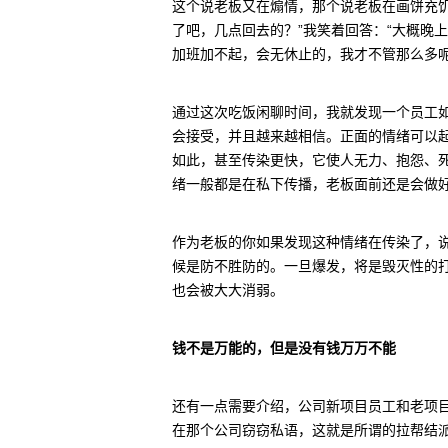
这个说老板又在煽情，那个说老板在画饼充饥
了吧，几点回去的？”我笑着回答：“大概晚上
加班加不起，会无休止的，我才不管那么多呢
通过这次吃饭闲聊时间，我就发现一个员工
会接受，并且越来越相信。正面的情绪可以
如此，甚至传染更快，它使人无力、抱怨、
绪一般都是在私下传播，老板面前还是会做
作为老板的你如果发现这种情绪在传染了，
候是防不胜防的。一旦爆发，将是毁灭性的
也会被大大消弱。
钱不是万能的，但是没有钱万万不能
还有一点需要介绍，公司新项目员工和老项
在那个公司窃窃私语，这就是所谓的拉帮结