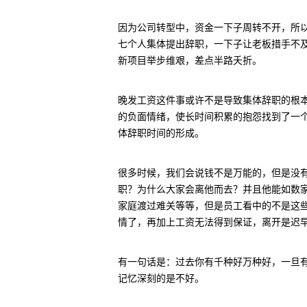
因为公司转型中，资金一下子周转不开，所
七个人集体提出辞职，一下子让老板措手不
新项目举步维艰，差点半路夭折。
晚发工资这件事或许不是导致集体辞职的根
的负面情绪，使长时间积累的抱怨找到了一
体辞职时间的形成。
很多时候，我们会说钱不是万能的，但是没有
职？为什么大家会离他而去？并且他能如数家
家庭渡过难关等等，但是员工看中的不是这
情了，再加上工资无法得到保证，离开是迟
有一句话是：过去你有千种好万种好，一旦
记忆深刻的是不好。