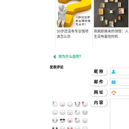
30岁还没有专业强项
用离职换来的领悟：人
该怎么办
生没有最佳时机
你为什么会穷？
发表评论
昵 称
邮 件
网 址
内 容