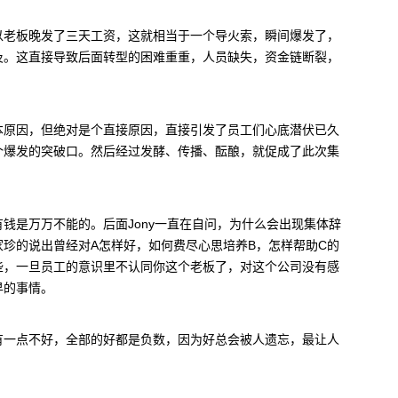
以老板晚发了三天工资，这就相当于一个导火索，瞬间爆发了，
及。这直接导致后面转型的困难重重，人员缺失，资金链断裂，
本原因，但绝对是个直接原因，直接引发了员工们心底潜伏已久
个爆发的突破口。然后经过发酵、传播、酝酿，就促成了此次集
钱是万万不能的。后面Jony一直在自问，为什么会出现集体辞
珍的说出曾经对A怎样好，如何费尽心思培养B，怎样帮助C的
些，一旦员工的意识里不认同你这个老板了，对这个公司没有感
早的事情。
有一点不好，全部的好都是负数，因为好总会被人遗忘，最让人