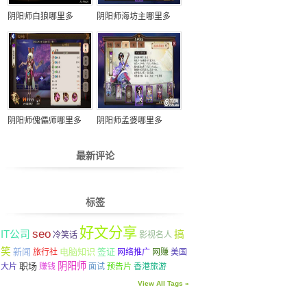
阴阳师白狼哪里多
阴阳师海坊主哪里多
阴阳师傀儡师哪里多
阴阳师孟婆哪里多
最新评论
标签
好文分享
seo
IT公司
搞
冷笑话
影视名人
笑
新闻
电脑知识
签证
旅行社
网络推广
网赚
美国
阴阳师
职场
大片
赚钱
面试
预告片
香港旅游
View All Tags »