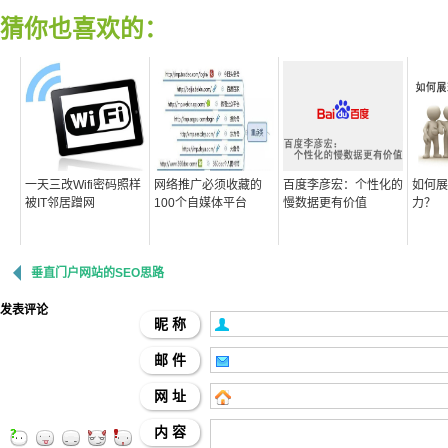
猜你也喜欢的：
一天三改Wifi密码照样
网络推广必须收藏的
百度李彦宏：个性化的
如何展
被IT邻居蹭网
100个自媒体平台
慢数据更有价值
力？
垂直门户网站的SEO思路
发表评论
昵 称
邮 件
网 址
内 容