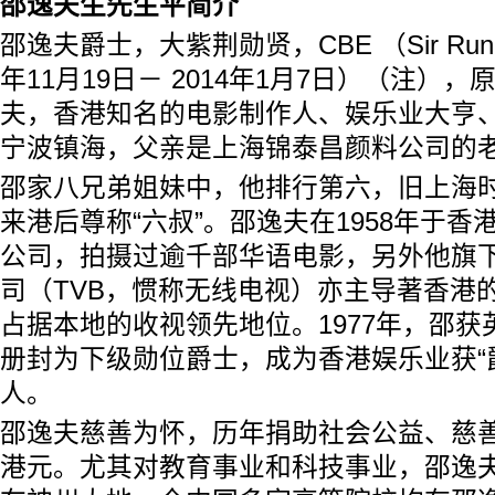
邵逸夫生先生平简介
邵逸夫爵士，大紫荆勋贤，CBE （Sir Run R
年11月19日－ 2014年1月7日）（注）
夫，香港知名的电影制作人、娱乐业大亨
宁波镇海，父亲是上海锦泰昌颜料公司的
邵家八兄弟姐妹中，他排行第六，旧上海时
来港后尊称“六叔”。邵逸夫在1958年于
公司，拍摄过逾千部华语电影，另外他旗
司（TVB，惯称无线电视）亦主导著香港
占据本地的收视领先地位。1977年，邵
册封为下级勋位爵士，成为香港娱乐业获“
人。
邵逸夫慈善为怀，历年捐助社会公益、慈善
港元。尤其对教育事业和科技事业，邵逸