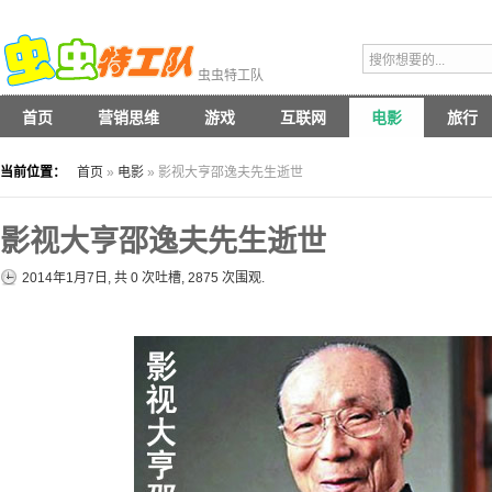
虫虫特工队
首页
营销思维
游戏
互联网
电影
旅行
当前位置：
首页
»
电影
» 影视大亨邵逸夫先生逝世
影视大亨邵逸夫先生逝世
2014年1月7日, 共
0
次吐槽, 2875 次围观.