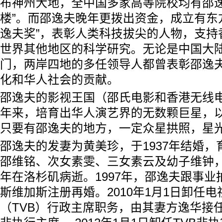
布神州大地，全中国多家高等院校均有邵逸
楼”。而邵逸夫晚年更拨出资金，成立有东
逸夫奖”，表彰人类科技拔尖的人物，支持
世界其他地区的科学研究。无论是中国大
门，两岸四地的多任领导人都曾表彰邵逸
化和华人社会的贡献。
邵逸夫的影视王国（邵氏电影和香港无线
年来，培育出华人演艺界的无数颗巨星，
只要有邵逸夫的地方，一定众星拱照，星
邵逸夫的发妻为黄美珍，于1937年结婚
邵维铭、次女素雯、三女素云及幼子维钟，
年在洛杉矶病逝。1997年，邵逸夫跟事
斯维加斯注册再婚。2010年1月1日卸任
（TVB）行政主席职务，由其妻方逸华接