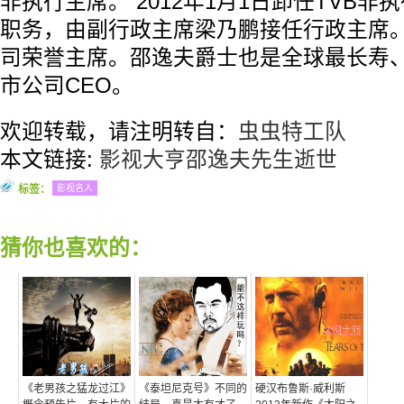
非执行主席。 2012年1月1日卸任TVB
职务，由副行政主席梁乃鹏接任行政主席
司荣誉主席。邵逸夫爵士也是全球最长寿
市公司CEO。
欢迎转载，请注明转自：
虫虫特工队
本文链接:
影视大亨邵逸夫先生逝世
标签：
影视名人
猜你也喜欢的：
《老男孩之猛龙过江》
《泰坦尼克号》不同的
硬汉布鲁斯·威利斯