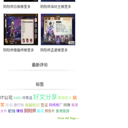
阴阳师白狼哪里多
阴阳师海坊主哪里多
阴阳师傀儡师哪里多
阴阳师孟婆哪里多
最新评论
标签
好文分享
seo
IT公司
搞
冷笑话
影视名人
笑
新闻
电脑知识
签证
旅行社
网络推广
网赚
美国
阴阳师
职场
大片
赚钱
面试
预告片
香港旅游
View All Tags »