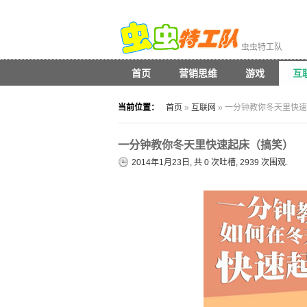
虫虫特工队
首页
营销思维
游戏
互
当前位置：
首页
»
互联网
» 一分钟教你冬天里快
一分钟教你冬天里快速起床（搞笑）
2014年1月23日, 共
0
次吐槽, 2939 次围观.