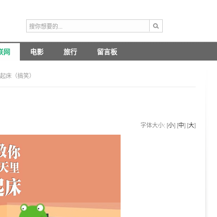
联网
电影
旅行
留言板
速起床（搞笑）
字体大小: [
小
] [
中
] [
大
]