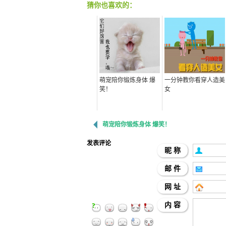
猜你也喜欢的：
萌宠陪你锻炼身体 爆
一分钟教你看穿人造美
笑！
女
萌宠陪你锻炼身体 爆笑！
发表评论
昵 称
邮 件
网 址
内 容